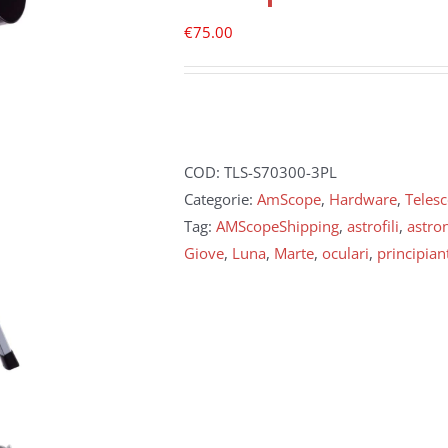
€
75.00
COD:
TLS-S70300-3PL
Categorie:
AmScope
,
Hardware
,
Telesc
Tag:
AMScopeShipping
,
astrofili
,
astro
Giove
,
Luna
,
Marte
,
oculari
,
principian