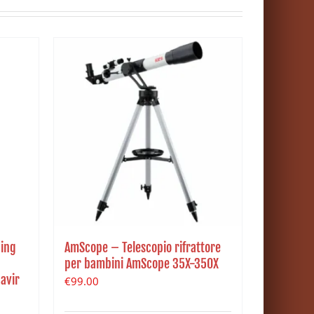
ding
AmScope – Telescopio rifrattore
per bambini AmScope 35X-350X
Navir
€
99.00