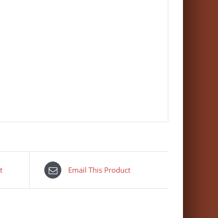
t
Email This Product