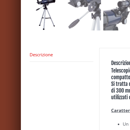
Descrizione
Descrizio
Telescop
compatto
Si tratta
di 300 mm
utilizzat
Caratter
Un 