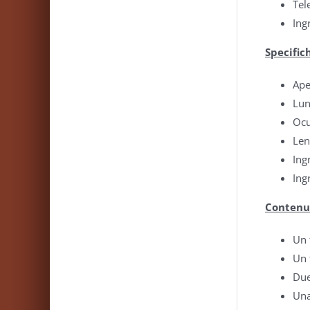
Tel
Ing
Specific
Ape
Lun
Ocu
Len
Ing
Ing
Contenut
Un 
Un 
Due
Una