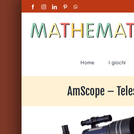
Salta
Facebook
Instagram
LinkedIn
Pinterest
WhatsApp
al
contenuto
Home
I giochi
AmScope – Tele