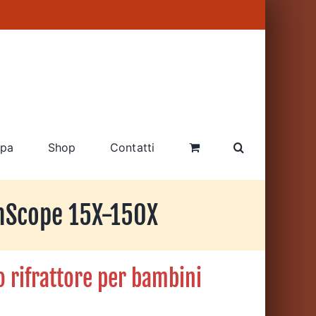
pa
Shop
Contatti
mScope 15X-150X
 rifrattore per bambini