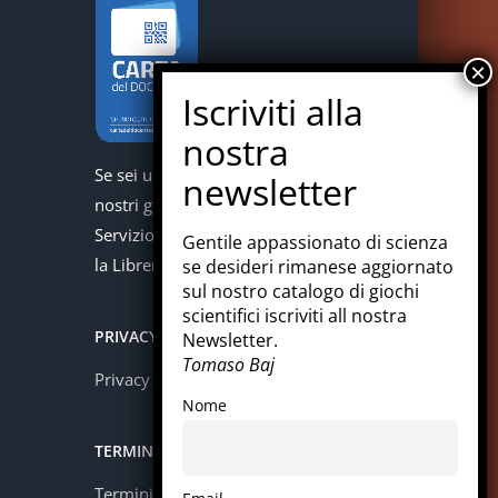
Se sei un docente puoi acquistare i
nostri giochi con la carta del docente.
Servizio offerto in collaborazione con
Gentile appassionato di scienza
la Libreria Colosi di Messina.
se desideri rimanese aggiornato
sul nostro catalogo di giochi
scientifici iscriviti all nostra
PRIVACY
Newsletter.
Tomaso Baj
Privacy policy
Nome
TERMINI E CONDIZIONI
Termini e condizioni