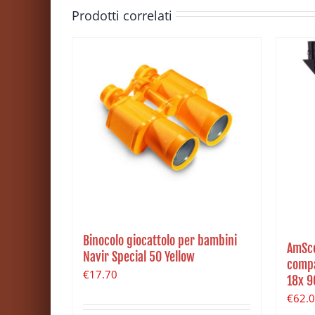
Prodotti correlati
Binocolo giocattolo per bambini
AmSco
Navir Special 50 Yellow
compa
€
17.70
18x 9
€
62.