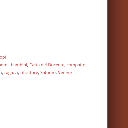
opi
nomi
,
bambini
,
Carta del Docente
,
compatto
,
ti
,
ragazzi
,
rifrattore
,
Saturno
,
Venere