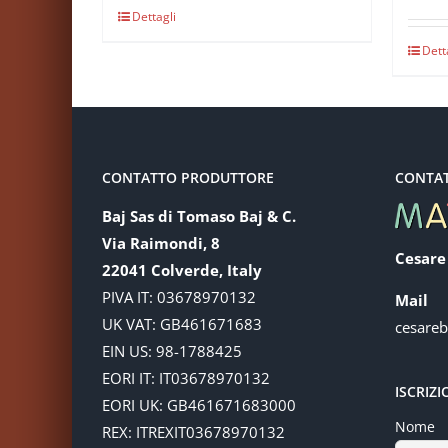
Dettagli
Dett
CONTATTO PRODUTTORE
CONTA
Baj Sas di Tomaso Baj & C.
Via Raimondi, 8
Cesare
22041 Colverde, Italy
PIVA IT: 03678970132
Mail
UK VAT: GB461671683
cesare
EIN US: 98-1788425
EORI IT: IT03678970132
ISCRIZ
EORI UK: GB461671683000
Nome
REX: ITREXIT03678970132