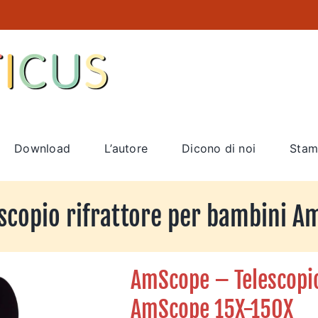
Download
L’autore
Dicono di noi
Stam
scopio rifrattore per bambini A
AmScope – Telescopio
AmScope 15X-150X