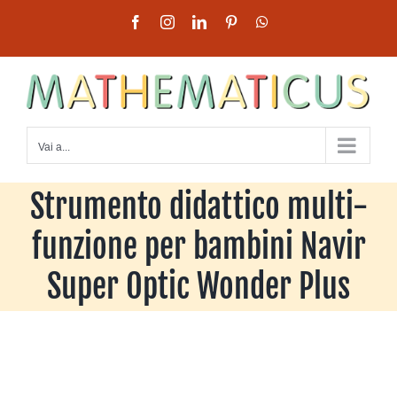
Salta
Facebook
Instagram
LinkedIn
Pinterest
WhatsApp
al
contenuto
Vai a...
Strumento didattico multi-
funzione per bambini Navir
Super Optic Wonder Plus