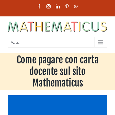
Salta
Facebook
Instagram
LinkedIn
Pinterest
WhatsApp
al
contenuto
Vai a...
Come pagare con carta
docente sul sito
Mathematicus