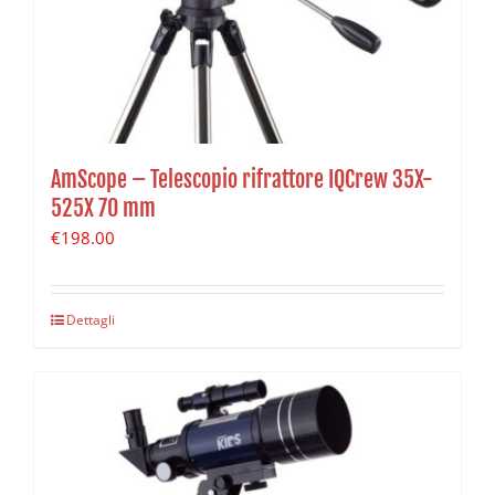
AmScope – Telescopio rifrattore IQCrew 35X-
525X 70 mm
€
198.00
Dettagli