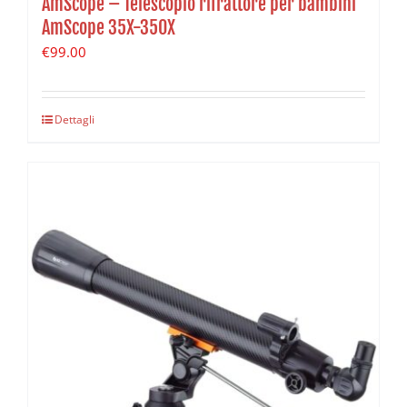
AmScope – Telescopio rifrattore per bambini
AmScope 35X-350X
€
99.00
Dettagli