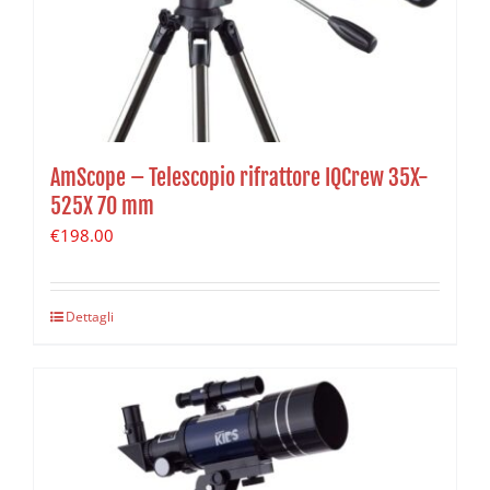
AmScope – Telescopio rifrattore IQCrew 35X-
525X 70 mm
€
198.00
Dettagli