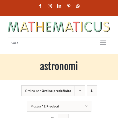
Salta
Facebook
Instagram
LinkedIn
Pinterest
WhatsApp
al
contenuto
Vai a...
astronomi
Ordina per
Ordine predefinito
Mostra
12 Prodotti