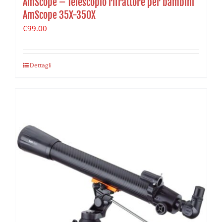
AmScope – Telescopio rifrattore per bambini
AmScope 35X-350X
€
99.00
Dettagli