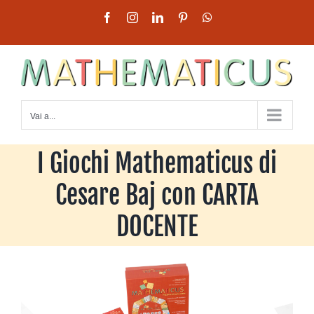
Salta
Facebook
Instagram
LinkedIn
Pinterest
WhatsApp
al
contenuto
Vai a...
I Giochi Mathematicus di
Cesare Baj con CARTA
DOCENTE