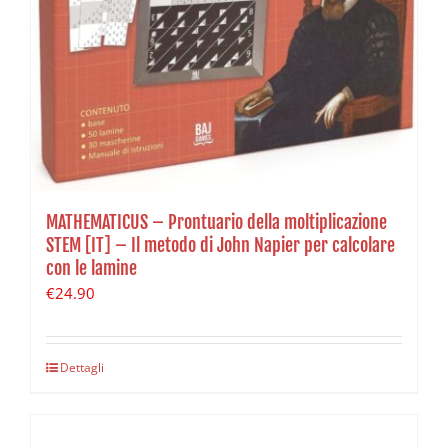
MATHEMATICUS – Prontuario della moltiplicazione
STEM [IT] – Il metodo di John Napier per calcolare
con le lamine
€
24.90
Dettagli