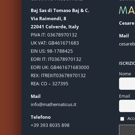
Baj Sas di Tomaso Baj & C.
Via Raimondi, 8
Cesare
22041 Colverde, Italy
PIVA IT: 03678970132
Mail
UK VAT: GB461671683
cesare
EIN US: 98-1788425
EORI IT: IT03678970132
ISCRIZ
EORI UK: GB461671683000
Nome
REX: ITREXIT03678970132
REA: CO – 327395
Mail
Email
info@mathematicus.it
Telefono
Acce
+39 393 8035 898