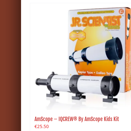
AmScope – IQCREW® By AmScope Kids Kit
€
25.50