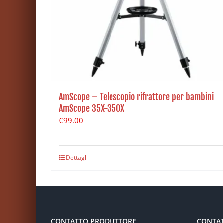
AmScope – Telescopio rifrattore per bambini
AmScope 35X-350X
€
99.00
Dettagli
CONTATTO PRODUTTORE
CONTA