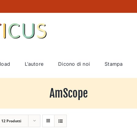
load
L’autore
Dicono di noi
Stampa
AmScope
a
12 Prodotti