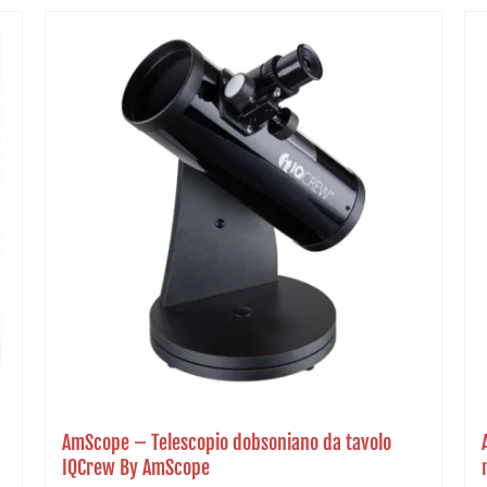
AmScope – Telescopio dobsoniano da tavolo
IQCrew By AmScope