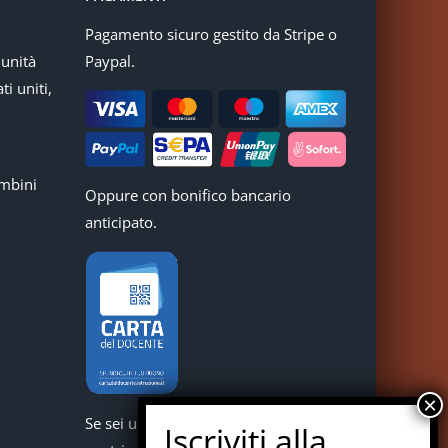
Pagamento sicuro gestito da Stripe o
munità
Paypal.
ti uniti,
mbini
Oppure con bonifico bancario
anticipato.
Se sei un docente puoi acquistare i