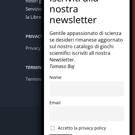
nostri giochi con la carta del docente.
Servizio offerto in collaborazione con
la Libreria Colosi di Messina.
Gentile appassionato di scienza
PRIVACY
se desideri rimanese aggiornato
sul nostro catalogo di giochi
Privacy policy
scientifici iscriviti all nostra
Newsletter.
Tomaso Baj
TERMINI E CONDIZIONI
Nome
Termini e condizioni
Email
Facebook
Instagram
LinkedIn
Pinterest
WhatsApp
Accetto la privacy policy