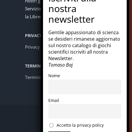
nostri giochi con la carta del docente.
Servizio offerto in collaborazione con
la Libreria Colosi di Messina.
Gentile appassionato di scienza
PRIVACY
se desideri rimanese aggiornato
sul nostro catalogo di giochi
Privacy policy
scientifici iscriviti all nostra
Newsletter.
Tomaso Baj
TERMINI E CONDIZIONI
Nome
Termini e condizioni
Email
Facebook
Instagram
LinkedIn
Pinterest
WhatsApp
Accetto la privacy policy