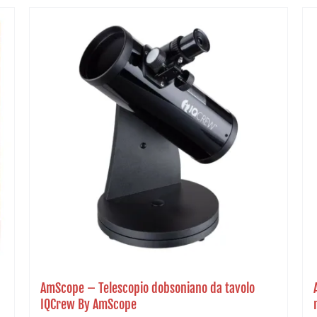
AmScope – Telescopio dobsoniano da tavolo
IQCrew By AmScope