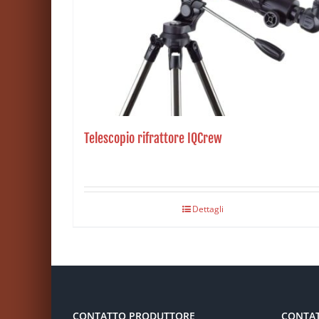
Telescopio rifrattore IQCrew
Dettagli
CONTATTO PRODUTTORE
CONTA