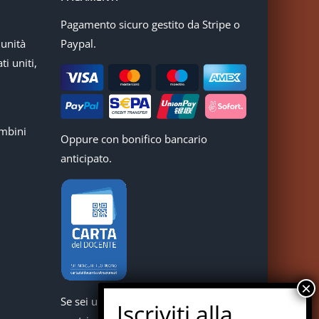
Pagamento sicuro gestito da Stripe o
munità
Paypal.
ti uniti,
mbini
Oppure con bonifico bancario
anticipato.
Se sei un docente puoi acquistare i