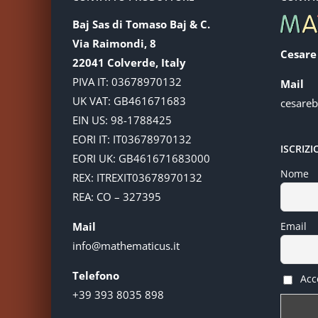
Baj Sas di Tomaso Baj & C.
Via Raimondi, 8
Cesare
22041 Colverde, Italy
PIVA IT: 03678970132
Mail
UK VAT: GB461671683
cesare
EIN US: 98-1788425
EORI IT: IT03678970132
ISCRIZ
EORI UK: GB461671683000
Nome
REX: ITREXIT03678970132
REA: CO – 327395
Mail
Email
info@mathematicus.it
Telefono
Acce
+39 393 8035 898