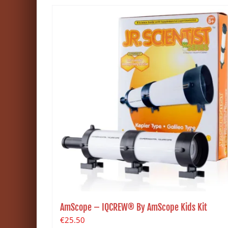
AmScope – IQCREW® By AmScope Kids Kit
€
25.50