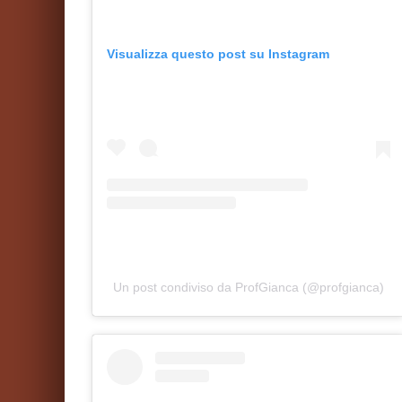
Visualizza questo post su Instagram
Un post condiviso da ProfGianca (@profgianca)