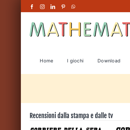
Salta
Facebook
Instagram
LinkedIn
Pinterest
WhatsApp
al
contenuto
Home
I giochi
Download
Recensioni dalla stampa e dalle tv