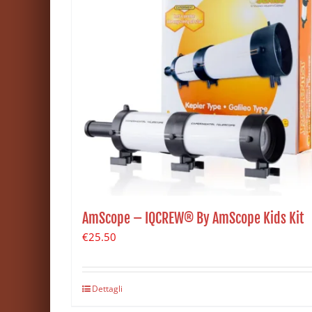
AmScope – IQCREW® By AmScope Kids Kit
€
25.50
Dettagli