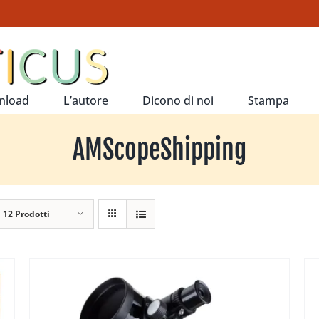
nload
L’autore
Dicono di noi
Stampa
AMScopeShipping
a
12 Prodotti