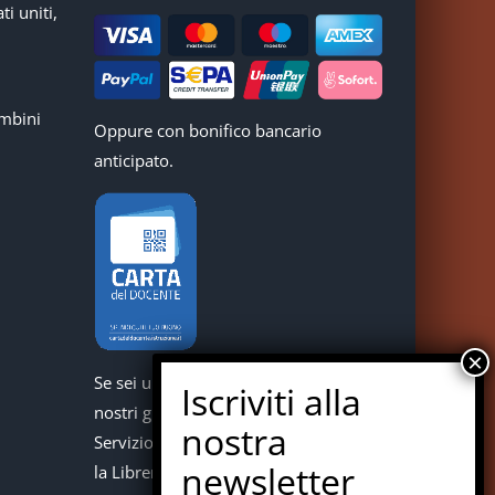
ti uniti,
mbini
Oppure con bonifico bancario
anticipato.
Se sei un docente puoi acquistare i
nostri giochi con la carta del docente.
Servizio offerto in collaborazione con
la Libreria Colosi di Messina.