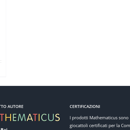
TTO AUTORE
CERTIFICAZIONI
I prodotti Mathematicus sono
giocattoli certificati per la Co
 Baj