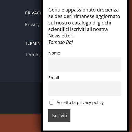
Gentile appassionato di scienza
PRIVACY
se desideri rimanese aggiornato
sul nostro catalogo di giochi
Privacy policy
scientifici iscriviti all nostra
Newsletter.
Tomaso Baj
TERMINI E CONDIZIONI
Nome
Termini e condizioni
Email
Facebook
Instagram
LinkedIn
Pinterest
WhatsApp
Accetto la privacy policy