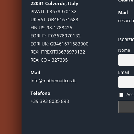
22041 Colverde, Italy
PIVA IT: 03678970132
Mail
UK VAT: GB461671683
cesare
EIN US: 98-1788425
EORI IT: IT03678970132
ISCRIZ
EORI UK: GB461671683000
Nome
REX: ITREXIT03678970132
REA: CO – 327395
Mail
Email
info@mathematicus.it
Telefono
Acce
+39 393 8035 898