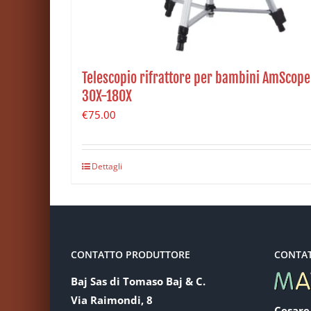
Telescopio rifrattore per bambini AmScope
30X-180X
€
75.00
Dettagli
CONTATTO PRODUTTORE
CONTA
Baj Sas di Tomaso Baj & C.
Via Raimondi, 8
Cesare