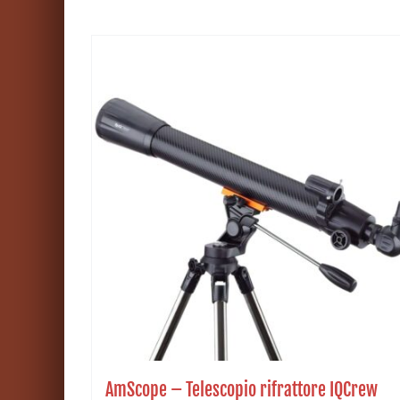
AmScope – Telescopio rifrattore IQCrew