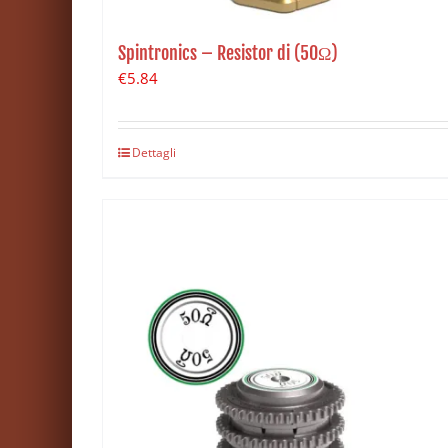
Spintronics – Resistor di (50Ω)
€
5.84
Dettagli