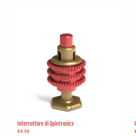
Interruttore di Spintronics
€
4.98