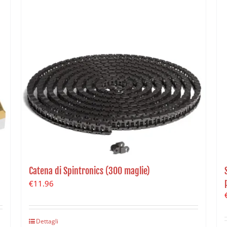
Catena di Spintronics (300 maglie)
€
11.96
Dettagli