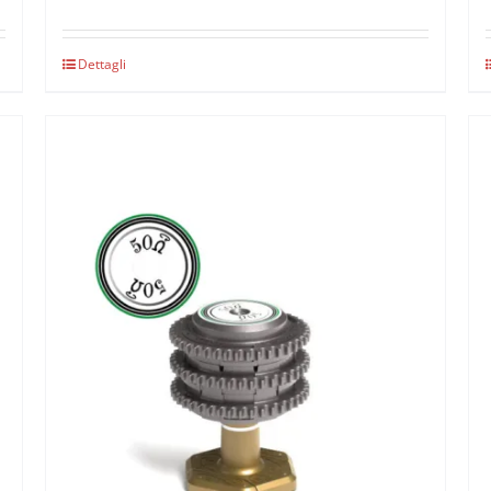
Dettagli