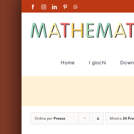
Salta
Facebook
Instagram
LinkedIn
Pinterest
WhatsApp
al
contenuto
Home
I giochi
Down
Ordina per
Prezzo
Mostra
24 Pro