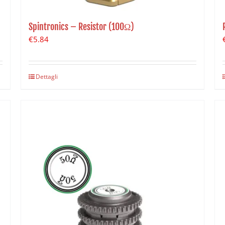
Spintronics – Resistor (100Ω)
€
5.84
Dettagli