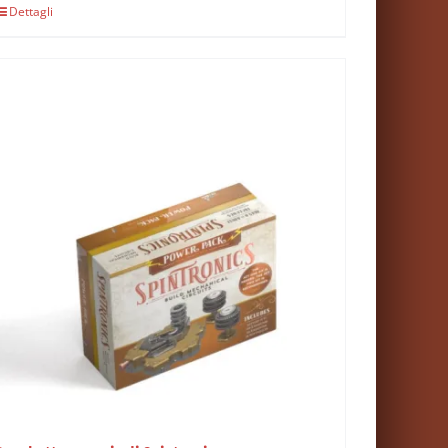
Dettagli