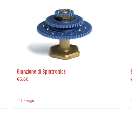
Giunzione di Spintronics
€
6.86
Dettagli