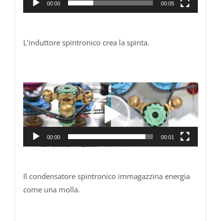
00:00
00:05
L’induttore spintronico crea la spinta.
Video
Player
00:00
00:01
Il condensatore spintronico immagazzina energia
come una molla.