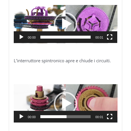
Video
Player
00:00
00:01
L’interruttore spintronico apre e chiude i circuiti.
Video
Player
00:00
00:01