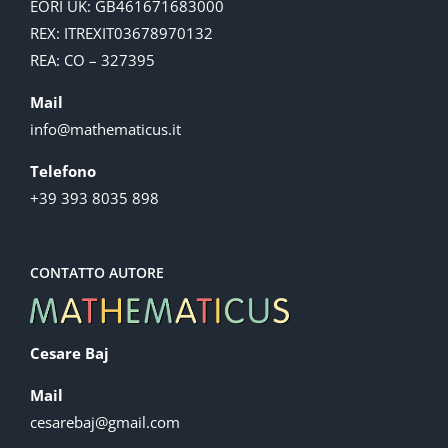
EORI UK: GB461671683000
REX: ITREXIT03678970132
REA: CO – 327395
Mail
info@mathematicus.it
Telefono
+39 393 8035 898
CONTATTO AUTORE
Cesare Baj
Mail
cesarebaj@gmail.com