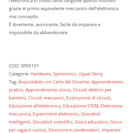
l’elettronica in modo tanto tangibile quanto intuitivo
grazie al primo equivalente meccanico dell’elettronica
mai concepito.
È divertente, avvincente, facile da imparare e
impossibile da abbandonare.
COD:
SP00101
Categorie:
Hardware
,
Spintronics
,
Upper Story
Tag:
Acquistabile con Carta del Docente
,
Apprendimento
pratico
,
Apprendimento visivo
,
Circuiti elettrici per
bambini
,
Circuiti meccanici
,
Costruzione di circuiti
,
Educazione all’elettronica
,
Educazione STEM
,
Elettronica
meccanica
,
Esperimenti elettronici
,
Giocattoli
intelligenti
,
Giocattoli scientifici
,
Gioco educativo
,
Gioco
per ragazzi curiosi
,
Giunzioni e condensatori
,
Imparare