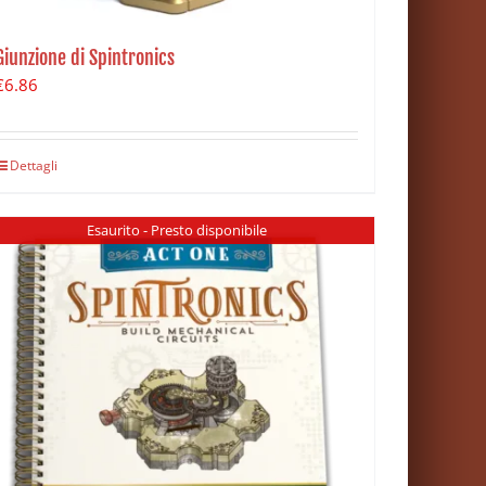
Giunzione di Spintronics
€
6.86
Dettagli
Esaurito - Presto disponibile