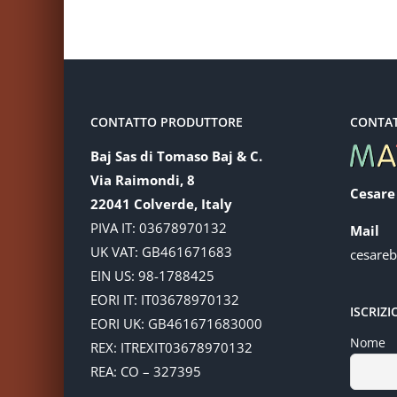
CONTATTO PRODUTTORE
CONTA
Baj Sas di Tomaso Baj & C.
Via Raimondi, 8
Cesare
22041 Colverde, Italy
PIVA IT: 03678970132
Mail
UK VAT: GB461671683
cesare
EIN US: 98-1788425
EORI IT: IT03678970132
ISCRIZ
EORI UK: GB461671683000
Nome
REX: ITREXIT03678970132
REA: CO – 327395