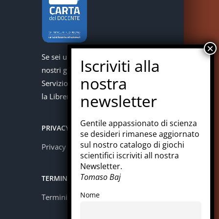
Se sei un docente puoi acquistare i
nostri giochi con la carta del docente.
Servizio offerto in collaborazione con
la Libreria Colosi di Messina.
Gentile appassionato di scienza
PRIVACY
se desideri rimanese aggiornato
sul nostro catalogo di giochi
Privacy policy
scientifici iscriviti all nostra
Newsletter.
Tomaso Baj
TERMINI E CONDIZIONI
Nome
Termini e condizioni