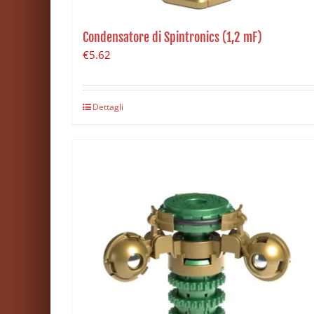
Condensatore di Spintronics (1,2 mF)
€
5.62
Dettagli