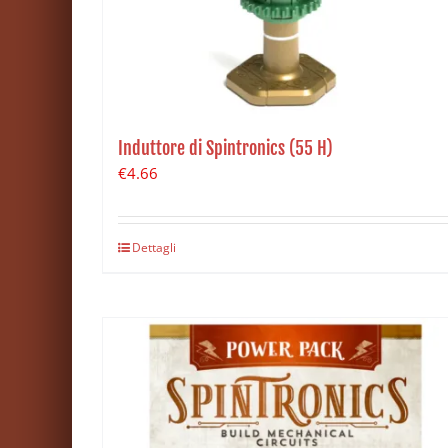
Induttore di Spintronics (55 H)
€
4.66
Dettagli