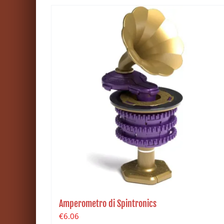
Amperometro di Spintronics
€
6.06