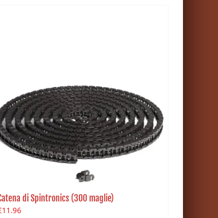
Catena di Spintronics (300 maglie)
€
11.96