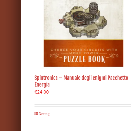
Spintronics – Manuale degli enigmi Pacchetto
Energia
€
24.00
Dettagli