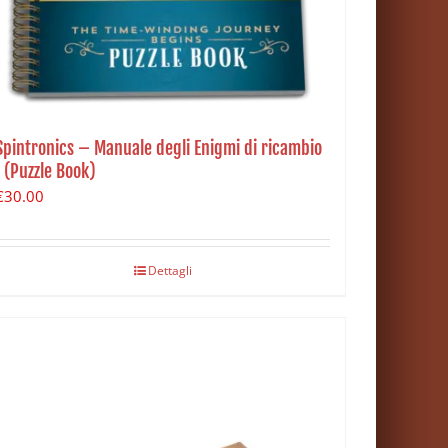
Spintronics – Manuale degli Enigmi di ricambio
I (Puzzle Book)
€
30.00
Dettagli