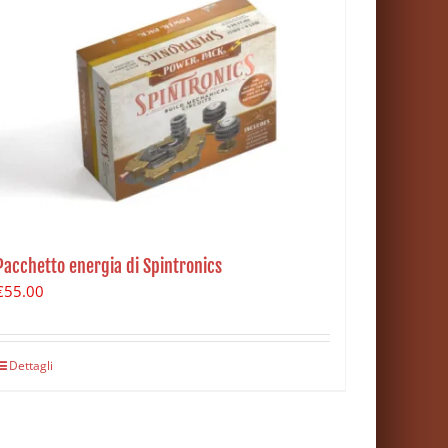
Pacchetto energia di Spintronics
€
55.00
Dettagli