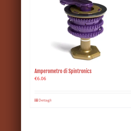
Amperometro di Spintronics
€
6.06
Dettagli