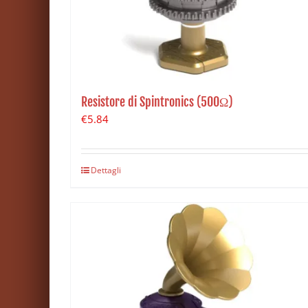
Resistore di Spintronics (500Ω)
€
5.84
Dettagli