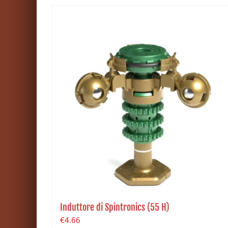
Induttore di Spintronics (55 H)
€
4.66