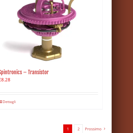
Spintronics – Transistor
€
8.28
Dettagli
1
2
Prossimo