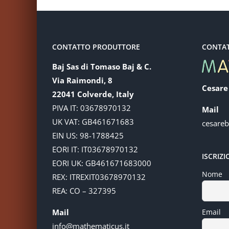
CONTATTO PRODUTTORE
CONTA
Baj Sas di Tomaso Baj & C.
Via Raimondi, 8
Cesare
22041 Colverde, Italy
PIVA IT: 03678970132
Mail
UK VAT: GB461671683
cesare
EIN US: 98-1788425
EORI IT: IT03678970132
ISCRIZ
EORI UK: GB461671683000
Nome
REX: ITREXIT03678970132
REA: CO – 327395
Mail
Email
info@mathematicus.it