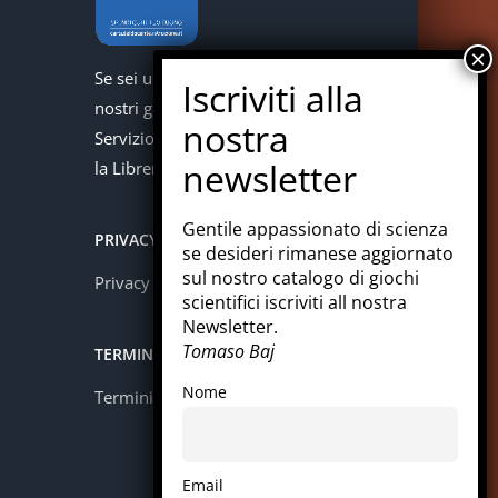
Se sei un docente puoi acquistare i
nostri giochi con la carta del docente.
Servizio offerto in collaborazione con
la Libreria Colosi di Messina.
Gentile appassionato di scienza
PRIVACY
se desideri rimanese aggiornato
sul nostro catalogo di giochi
Privacy policy
scientifici iscriviti all nostra
Newsletter.
Tomaso Baj
TERMINI E CONDIZIONI
Nome
Termini e condizioni
Email