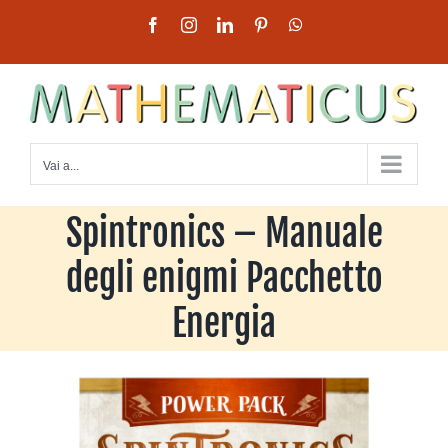
Salta
Facebook
Instagram
LinkedIn
Pinterest
WhatsApp
al
contenuto
Vai a...
Spintronics – Manuale
degli enigmi Pacchetto
Energia