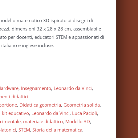
modello matematico 3D ispirato ai disegni di
ezzi, dimensioni 32 x 28 x 28 cm, assemblabile
ato per docenti, educatori STEM e appassionati di
italiano e inglese incluse.
Hardware
,
Insegnamento
,
Leonardo da Vinci
,
enti didattici
portione
,
Didattica geometria
,
Geometria solida
,
,
kit educativo
,
Leonardo da Vinci
,
Luca Pacioli
,
scimentale
,
materiale didattico
,
Modello 3D
,
platonici
,
STEM
,
Storia della matematica
,