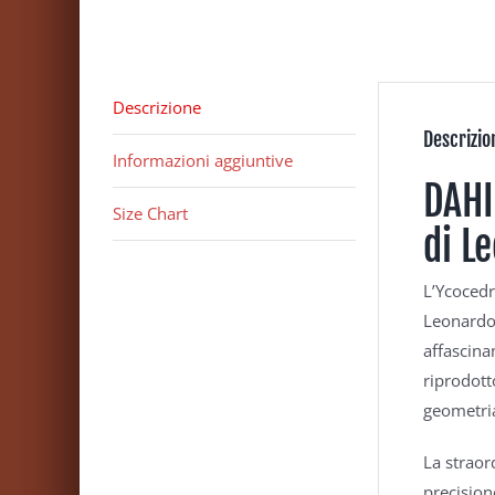
Descrizione
Descrizio
Informazioni aggiuntive
DAHI
Size Chart
di L
L’Ycocedr
Leonardo 
affascina
riprodott
geometria
La straor
precision