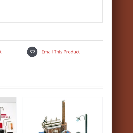
t
Email This Product