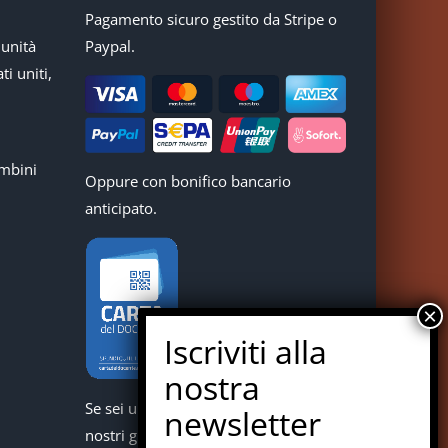
Pagamento sicuro gestito da Stripe o
munità
Paypal.
ti uniti,
mbini
Oppure con bonifico bancario
anticipato.
Se sei un docente puoi acquistare i
nostri giochi con la carta del docente.