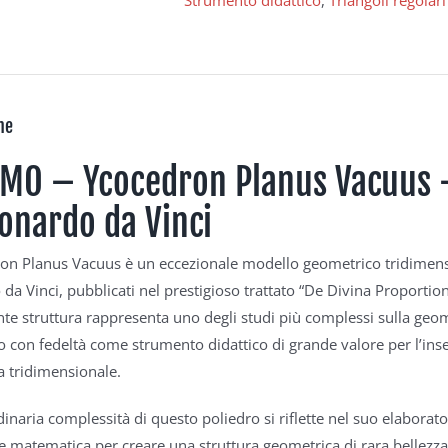
Strumento didattico
,
Triangoli regolari
ne
MO – Ycocedron Planus Vacuus 
eonardo da Vinci
on Planus Vacuus è un eccezionale modello geometrico tridimension
da Vinci, pubblicati nel prestigioso trattato “De Divina Proportion
nte struttura rappresenta uno degli studi più complessi sulla geo
o con fedeltà come strumento didattico di grande valore per l’in
 tridimensionale.
dinaria complessità di questo poliedro si riflette nel suo elabora
e matematica per creare una struttura geometrica di rara bellezza.