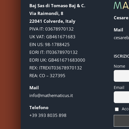
Baj Sas di Tomaso Baj & C.
Via Raimondi, 8
Cesare
22041 Colverde, Italy
PIVA IT: 03678970132
Mail
UK VAT: GB461671683
cesare
EIN US: 98-1788425
EORI IT: IT03678970132
ISCRIZ
EORI UK: GB461671683000
Nome
REX: ITREXIT03678970132
REA: CO – 327395
Mail
Email
info@mathematicus.it
Telefono
Acce
+39 393 8035 898