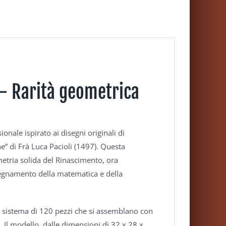
– Rarità geometrica
ale ispirato ai disegni originali di
e” di Frà Luca Pacioli (1497). Questa
metria solida del Rinascimento, ora
segnamento della matematica e della
to sistema di 120 pezzi che si assemblano con
 Il modello, dalle dimensioni di 32 x 28 x