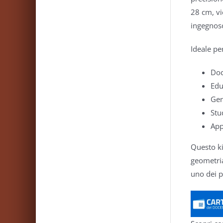
28 cm, vi
ingegnoso
Ideale pe
Doc
Edu
Gen
Stu
App
Questo ki
geometria
uno dei p