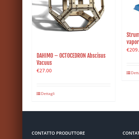
Strum
vapor
€
209
DAHIMO – OCTOCEDRON Abscisus
Vacuus
€
27.00
Dett
Dettagli
CONTATTO PRODUTTORE
CONTA