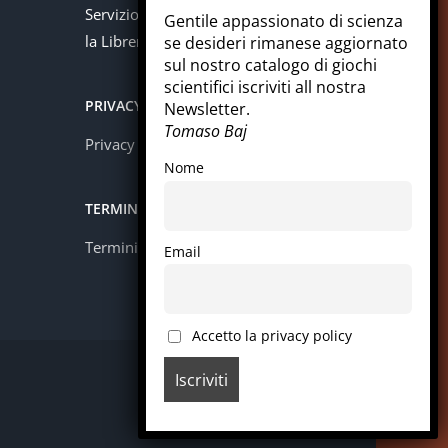
Servizio offerto in collaborazione con
Gentile appassionato di scienza
la Libreria Colosi di Messina.
se desideri rimanese aggiornato
sul nostro catalogo di giochi
scientifici iscriviti all nostra
PRIVACY
Newsletter.
Tomaso Baj
Privacy policy
Nome
TERMINI E CONDIZIONI
Termini e condizioni
Email
Accetto la privacy policy
Facebook
Instagram
LinkedIn
Pinterest
WhatsApp