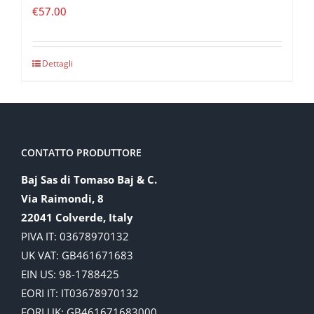
€
57.00
Dettagli
CONTATTO PRODUTTORE
Baj Sas di Tomaso Baj & C.
Via Raimondi, 8
22041 Colverde, Italy
PIVA IT: 03678970132
UK VAT: GB461671683
EIN US: 98-1788425
EORI IT: IT03678970132
EORI UK: GB461671683000