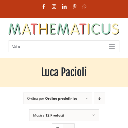
Salta
Facebook
Instagram
LinkedIn
Pinterest
WhatsApp
al
contenuto
Vai a...
Luca Pacioli
Ordina per
Ordine predefinito
Mostra
12 Prodotti