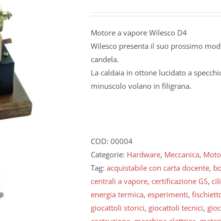
Motore a vapore Wilesco D4
Wilesco presenta il suo prossimo mod
candela.
La caldaia in ottone lucidato a specch
minuscolo volano in filigrana.
COD:
00004
Categorie:
Hardware
,
Meccanica
,
Moto
Tag:
acquistabile con carta docente
,
bo
centrali a vapore
,
certificazione GS
,
ci
energia termica
,
esperimenti
,
fischiett
giocattoli storici
,
giocattoli tecnici
,
gioc