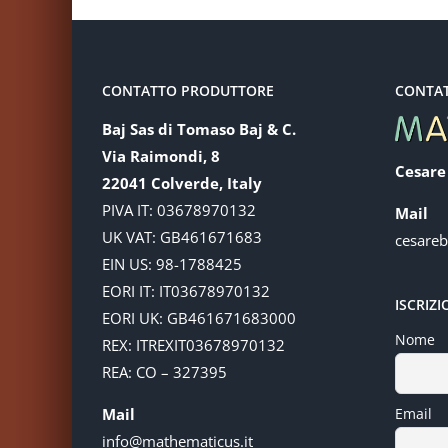
CONTATTO PRODUTTORE
CONTA
Baj Sas di Tomaso Baj & C.
Via Raimondi, 8
Cesare
22041 Colverde, Italy
PIVA IT: 03678970132
Mail
UK VAT: GB461671683
cesare
EIN US: 98-1788425
EORI IT: IT03678970132
ISCRIZ
EORI UK: GB461671683000
Nome
REX: ITREXIT03678970132
REA: CO – 327395
Mail
Email
info@mathematicus.it