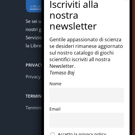
Se sei un docente puoi acquistare i
nostri giochi con la carta del docente.
Servizio offerto in collaborazione con
Gentile appassionato di scienza
la Libreria Colosi di Messina.
se desideri rimanese aggiornato
sul nostro catalogo di giochi
scientifici iscriviti all nostra
PRIVACY
Newsletter.
Tomaso Baj
Privacy policy
Nome
TERMINI E CONDIZIONI
Termini e condizioni
Email
Accetto la privacy policy