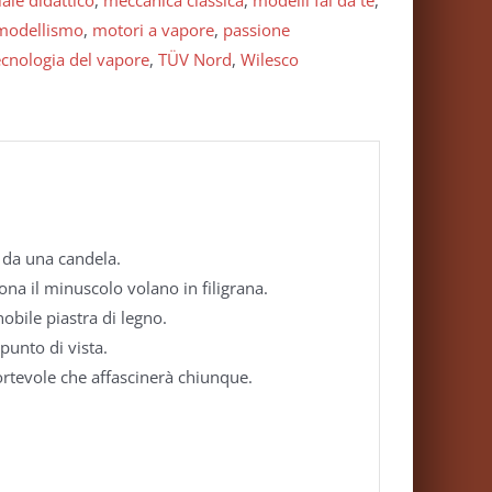
ale didattico
,
meccanica classica
,
modelli fai da te
,
modellismo
,
motori a vapore
,
passione
ecnologia del vapore
,
TÜV Nord
,
Wilesco
 da una candela.
ona il minuscolo volano in filigrana.
nobile piastra di legno.
 punto di vista.
ortevole che affascinerà chiunque.