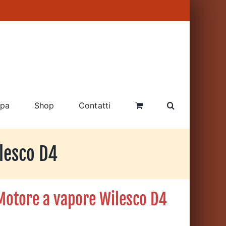
pa
Shop
Contatti
lesco D4
Motore a vapore Wilesco D4