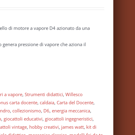
ello di motore a vapore D4 azionato da una
io genera pressione di vapore che aziona il
ri a vapore
,
Strumenti didattici
,
Willesco
nus carta docente
,
caldaia
,
Carta del Docente
,
lindro
,
collezionismo
,
D6
,
energia meccanica
,
o
,
giocattoli educativi
,
giocattoli ingegneristici
,
attoli vintage
,
hobby creativi
,
james watt
,
kit di