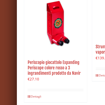
Strum
vapor
€
139
Periscopio giocattolo Expanding
Periscope colore rosso a 3
ingrandimenti prodotto da Navir
Dett
€
27.10
Dettagli