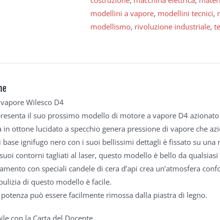
costruzione
,
macchina elettrica
,
materi
modellini a vapore
,
modellini tecnici
,
modellismo
,
rivoluzione industriale
,
t
ne
 vapore Wilesco D4
resenta il suo prossimo modello di motore a vapore D4 azionato
a in ottone lucidato a specchio genera pressione di vapore che azi
di base ignifugo nero con i suoi bellissimi dettagli è fissato su una 
suoi contorni tagliati al laser, questo modello è bello da qualsiasi
namento con speciali candele di cera d’api crea un’atmosfera conf
pulizia di questo modello è facile.
i potenza può essere facilmente rimossa dalla piastra di legno.
ile con la Carta del Docente.