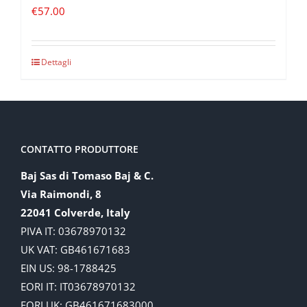
€
57.00
Dettagli
CONTATTO PRODUTTORE
Baj Sas di Tomaso Baj & C.
Via Raimondi, 8
22041 Colverde, Italy
PIVA IT: 03678970132
UK VAT: GB461671683
EIN US: 98-1788425
EORI IT: IT03678970132
EORI UK: GB461671683000