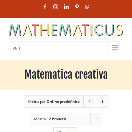
Salta
Facebook
Instagram
LinkedIn
Pinterest
WhatsApp
al
contenuto
Vai a...
Matematica creativa
Ordina per
Ordine predefinito
Mostra
12 Prodotti