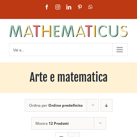
Salta
Facebook
Instagram
LinkedIn
Pinterest
WhatsApp
al
contenuto
Vai a...
Arte e matematica
Ordina per
Ordine predefinito
Mostra
12 Prodotti