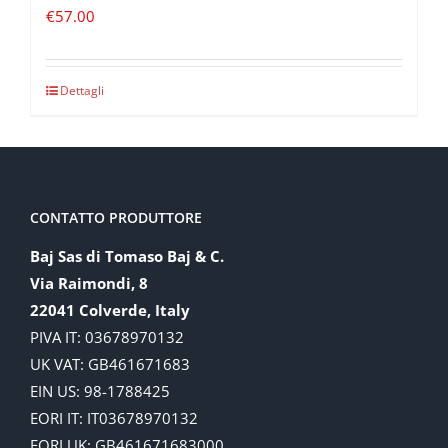
€
57.00
Dettagli
CONTATTO PRODUTTORE
Baj Sas di Tomaso Baj & C.
Via Raimondi, 8
22041 Colverde, Italy
PIVA IT: 03678970132
UK VAT: GB461671683
EIN US: 98-1788425
EORI IT: IT03678970132
EORI UK: GB461671683000