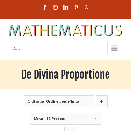
Salta
Facebook
Instagram
LinkedIn
Pinterest
WhatsApp
al
contenuto
Vai a...
De Divina Proportione
Ordina per
Ordine predefinito
Mostra
12 Prodotti