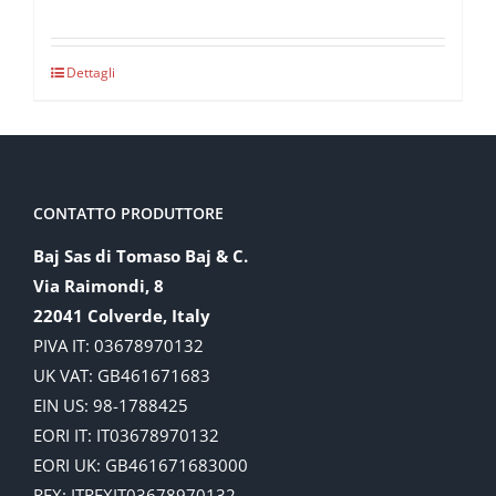
Dettagli
CONTATTO PRODUTTORE
Baj Sas di Tomaso Baj & C.
Via Raimondi, 8
22041 Colverde, Italy
PIVA IT: 03678970132
UK VAT: GB461671683
EIN US: 98-1788425
EORI IT: IT03678970132
EORI UK: GB461671683000
REX: ITREXIT03678970132