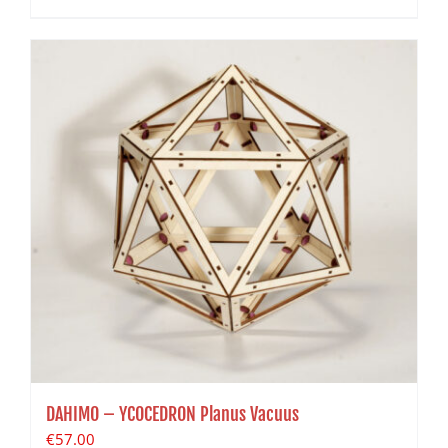
DAHIMO – YCOCEDRON Planus Vacuus
€
57.00