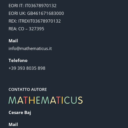
EORI IT: IT03678970132
EORI UK: GB461671683000
REX: ITREXIT03678970132
REA: CO – 327395
Mail
info@mathematicus.it
Telefono
+39 393 8035 898
CONTATTO AUTORE
Cesare Baj
Mail