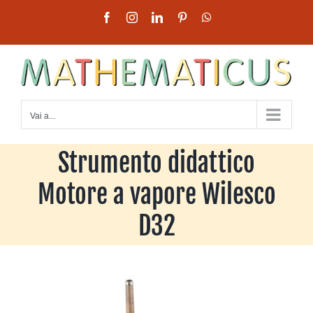
Salta
Facebook
Instagram
LinkedIn
Pinterest
WhatsApp
al
contenuto
Vai a...
Strumento didattico
Motore a vapore Wilesco
D32