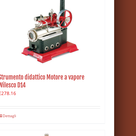
Strumento didattico Motore a vapore
Wilesco D14
€
278.16
Dettagli