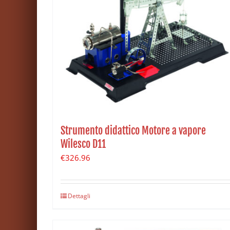
Strumento didattico Motore a vapore
Wilesco D11
€
326.96
Dettagli