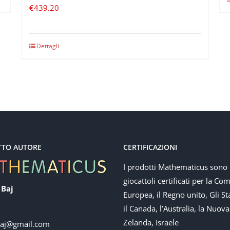
€
439.20
Dettagli
TTO AUTORE
CERTIFICAZIONI
I prodotti Mathematicus sono
giocattoli certificati per la Co
 Baj
Europea, il Regno unito, Gli Sta
il Canada, l’Australia, la Nuova
Zelanda, Israele
baj@gmail.com