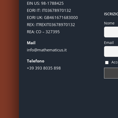
EIN US: 98-1788425
EORI IT: IT03678970132
ISCRIZ
EORI UK: GB461671683000
Nome
REX: ITREXIT03678970132
REA: CO – 327395
Mail
Email
info@mathematicus.it
Telefono
Acce
+39 393 8035 898