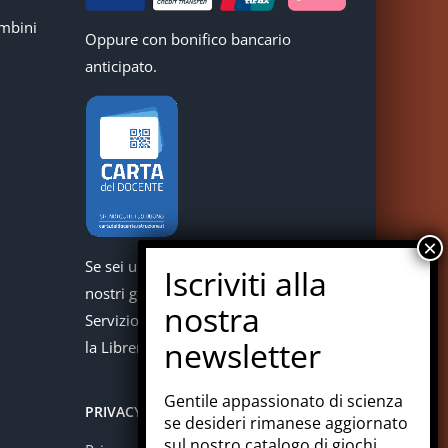
mbini
Oppure con bonifico bancario
anticipato.
Se sei un docente puoi acquistare i
nostri giochi con la carta del docente.
Servizio offerto in collaborazione con
la Libreria Colosi di Messina.
Gentile appassionato di scienza
PRIVACY
se desideri rimanese aggiornato
sul nostro catalogo di giochi