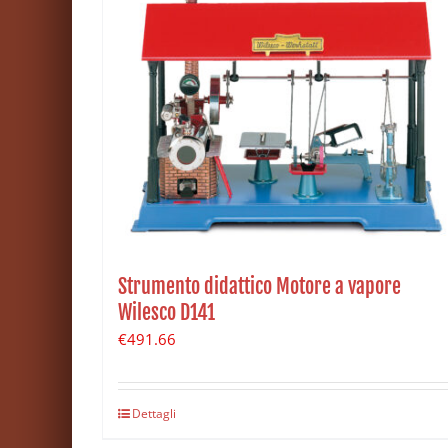
Strumento didattico Motore a vapore
Wilesco D141
€
491.66
Dettagli