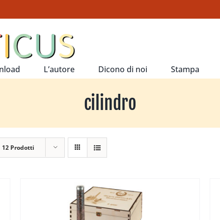
nload
L’autore
Dicono di noi
Stampa
cilindro
a
12 Prodotti