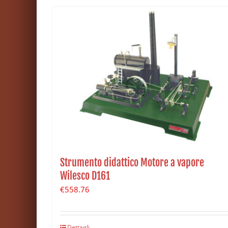
Strumento didattico Motore a vapore
Wilesco D161
€
558.76
Dettagli