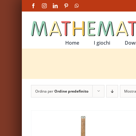
Salta
Facebook
Instagram
LinkedIn
Pinterest
WhatsApp
al
contenuto
Home
I giochi
Dow
Ordina per
Ordine predefinito
Mostr