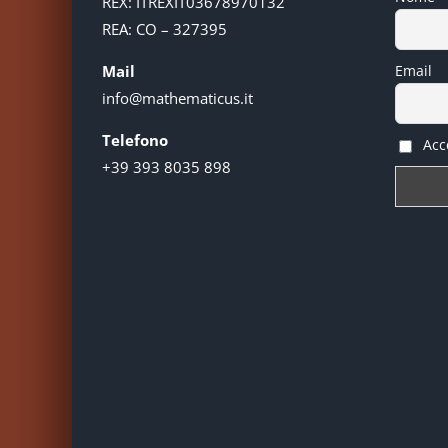
REX: ITREXIT03678970132
REA: CO – 327395
Mail
Email
info@mathematicus.it
Telefono
Acce
+39 393 8035 898