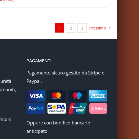
1
2
3
Prossimo
PAGAMENTI
Pagamento sicuro gestito da Stripe o
munità
Paypal.
ti uniti,
mbini
Oppure con bonifico bancario
anticipato.