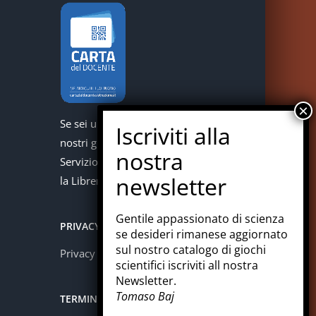
Se sei un docente puoi acquistare i
nostri giochi con la carta del docente.
Servizio offerto in collaborazione con
la Libreria Colosi di Messina.
Gentile appassionato di scienza
PRIVACY
se desideri rimanese aggiornato
sul nostro catalogo di giochi
Privacy policy
scientifici iscriviti all nostra
Newsletter.
Tomaso Baj
TERMINI E CONDIZIONI