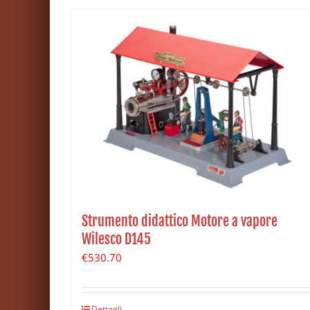
Strumento didattico Motore a vapore
Wilesco D145
€
530.70
Dettagli