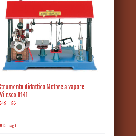
Strumento didattico Motore a vapore
Wilesco D141
€
491.66
Dettagli