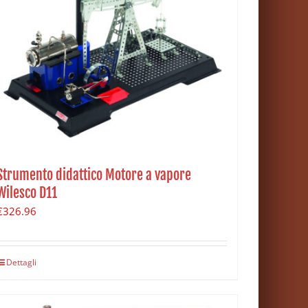
Strumento didattico Motore a vapore
Wilesco D11
€
326.96
Dettagli