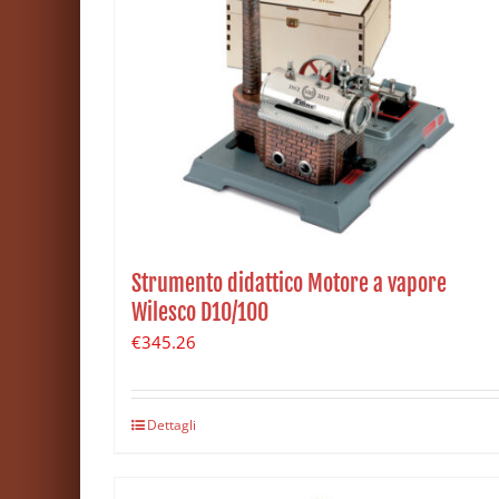
Strumento didattico Motore a vapore
Wilesco D10/100
€
345.26
Dettagli