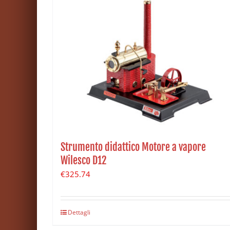
Strumento didattico Motore a vapore
Wilesco D12
€
325.74
Dettagli