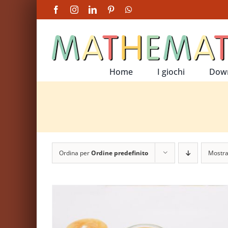
Salta
Facebook
Instagram
LinkedIn
Pinterest
WhatsApp
al
contenuto
Home
I giochi
Dow
Ordina per
Ordine predefinito
Mostr