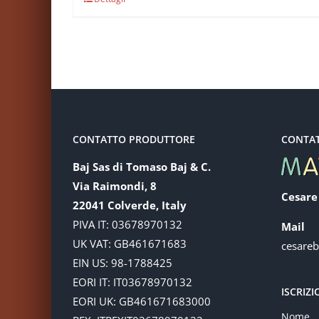
CONTATTO PRODUTTORE
CONTA
Baj Sas di Tomaso Baj & C.
Via Raimondi, 8
Cesare
22041 Colverde, Italy
PIVA IT: 03678970132
Mail
UK VAT: GB461671683
cesare
EIN US: 98-1788425
EORI IT: IT03678970132
ISCRIZ
EORI UK: GB461671683000
Nome