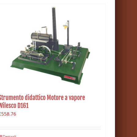
Strumento didattico Motore a vapore
Wilesco D161
€
558.76
Dettagli