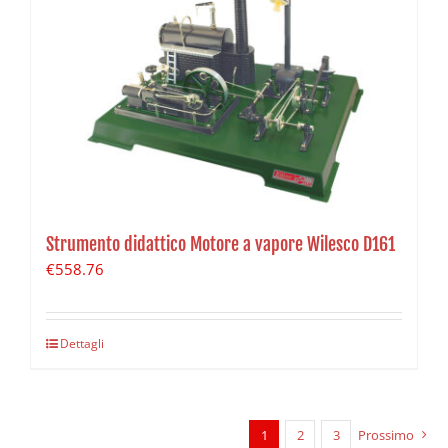
Strumento didattico Motore a vapore Wilesco D161
€
558.76
Dettagli
1
2
3
Prossimo