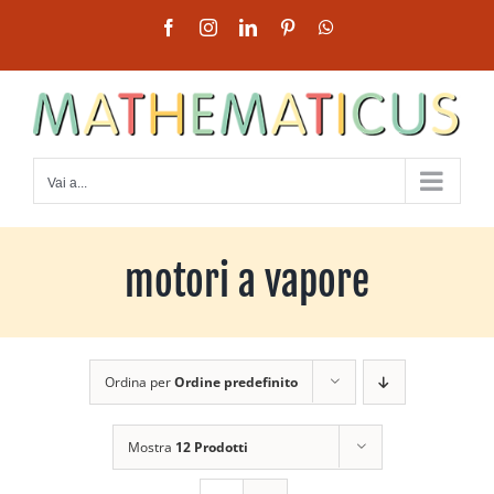
Salta
Facebook
Instagram
LinkedIn
Pinterest
WhatsApp
al
contenuto
Vai a...
motori a vapore
Ordina per
Ordine predefinito
Mostra
12 Prodotti