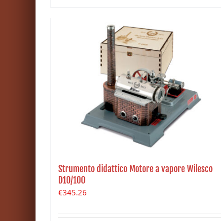
Strumento didattico Motore a vapore Wilesco
D10/100
€
345.26