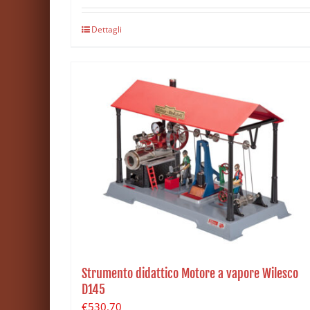
Dettagli
Strumento didattico Motore a vapore Wilesco
D145
€
530.70