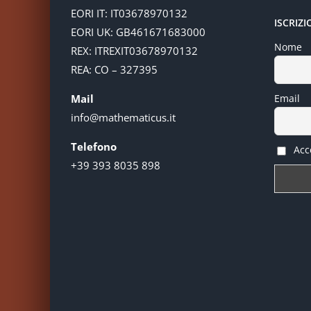
EORI IT: IT03678970132
ISCRIZ
EORI UK: GB461671683000
Nome
REX: ITREXIT03678970132
REA: CO – 327395
Mail
Email
info@mathematicus.it
Telefono
Acce
+39 393 8035 898