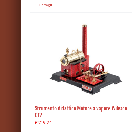
Dettagli
Strumento didattico Motore a vapore Wilesco
D12
€
325.74