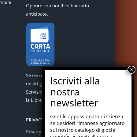
mbini
Oppure con bonifico bancario
anticipato.
Se sei un docente puoi acquistare i
nostri giochi con la carta del docente.
Servizio offerto in collaborazione con
la Libreria Colosi di Messina.
Gentile appassionato di scienza
PRIVACY
se desideri rimanese aggiornato
sul nostro catalogo di giochi
Privacy policy
scientifici iscriviti all nostra