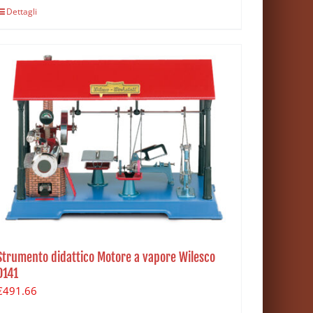
Dettagli
Strumento didattico Motore a vapore Wilesco
D141
€
491.66