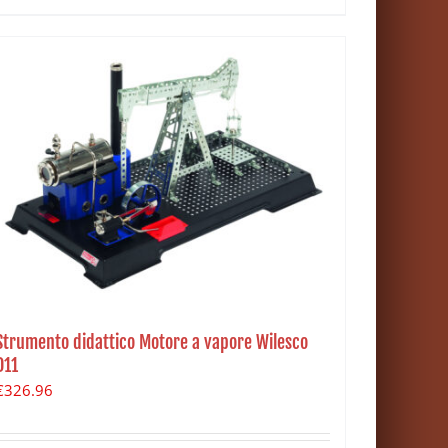
Strumento didattico Motore a vapore Wilesco
D11
€
326.96