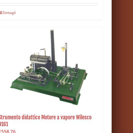
Dettagli
Strumento didattico Motore a vapore Wilesco
D161
€
558.76