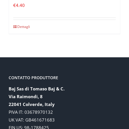
€
4.40
Dettagli
CONTATTO PRODUTTORE
Baj Sas di Tomaso Baj & C.
Via Raimondi, 8
22041 Colverde, Italy
PIVA IT: 03678970132
UK VAT: GB461671683
EIN US: 98-1788425