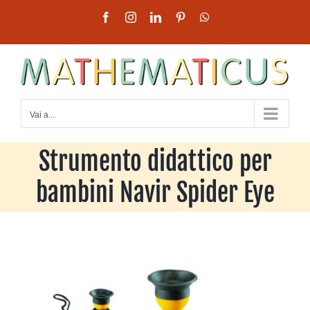
Salta
Facebook
Instagram
LinkedIn
Pinterest
WhatsApp
al
contenuto
Vai a...
Strumento didattico per
bambini Navir Spider Eye