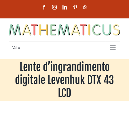
Salta
Facebook
Instagram
LinkedIn
Pinterest
WhatsApp
al
contenuto
Vai a...
Lente d’ingrandimento
digitale Levenhuk DTX 43
LCD