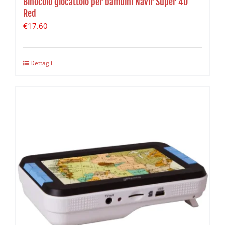
Binocolo giocattolo per bambini Navir Super 40
Red
€
17.60
Dettagli