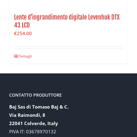
Lente d’ingrandimento digitale Levenhuk DTX
43 LCD
€
254.00
Dettagli
CONTATTO PRODUTTORE
Baj Sas di Tomaso Baj & C.
Via Raimondi, 8
22041 Colverde, Italy
PIVA IT: 03678970132