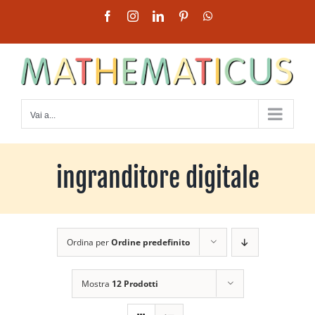
Salta
Facebook
Instagram
LinkedIn
Pinterest
WhatsApp
al
contenuto
Vai a...
ingranditore digitale
Ordina per
Ordine predefinito
Mostra
12 Prodotti