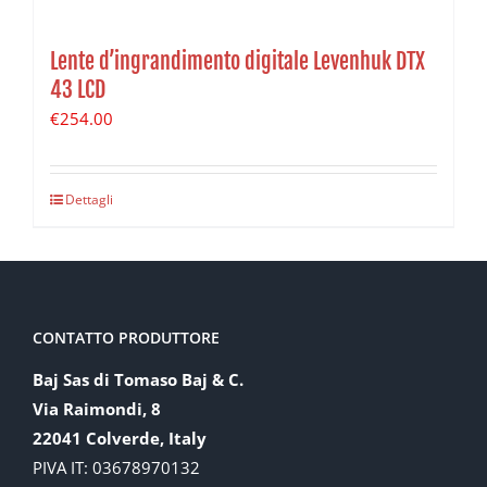
Lente d’ingrandimento digitale Levenhuk DTX
43 LCD
€
254.00
Dettagli
CONTATTO PRODUTTORE
Baj Sas di Tomaso Baj & C.
Via Raimondi, 8
22041 Colverde, Italy
PIVA IT: 03678970132