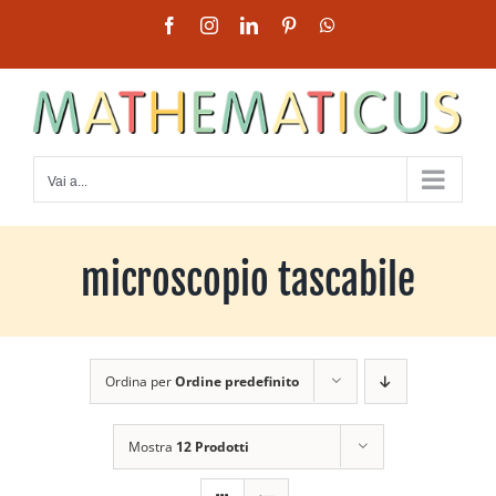
Salta
Facebook
Instagram
LinkedIn
Pinterest
WhatsApp
al
contenuto
Vai a...
microscopio tascabile
Ordina per
Ordine predefinito
Mostra
12 Prodotti