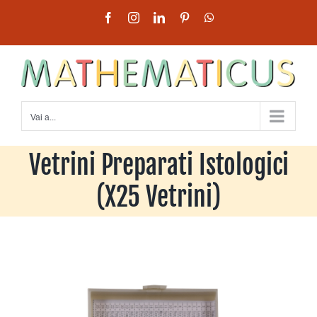
Salta
Facebook
Instagram
LinkedIn
Pinterest
WhatsApp
al
contenuto
Vai a...
Vetrini Preparati Istologici
(X25 Vetrini)