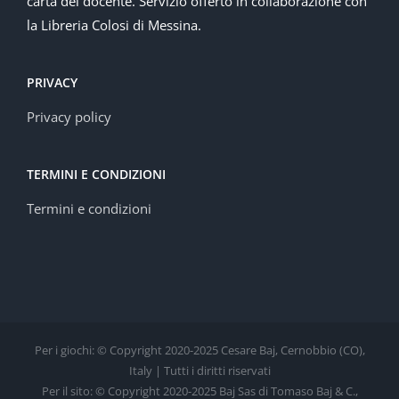
carta del docente. Servizio offerto in collaborazione con
la Libreria Colosi di Messina.
PRIVACY
Privacy policy
TERMINI E CONDIZIONI
Termini e condizioni
Per i giochi: © Copyright 2020-2025 Cesare Baj, Cernobbio (CO),
Italy | Tutti i diritti riservati
Per il sito: © Copyright 2020-2025 Baj Sas di Tomaso Baj & C.,