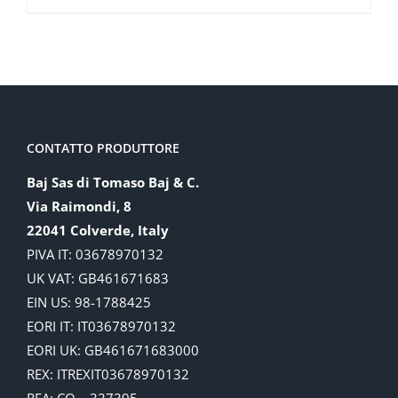
CONTATTO PRODUTTORE
Baj Sas di Tomaso Baj & C.
Via Raimondi, 8
22041 Colverde, Italy
PIVA IT: 03678970132
UK VAT: GB461671683
EIN US: 98-1788425
EORI IT: IT03678970132
EORI UK: GB461671683000
REX: ITREXIT03678970132
REA: CO – 327395