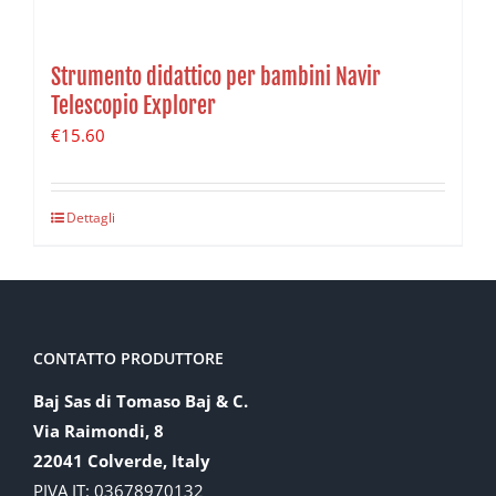
Strumento didattico per bambini Navir
Telescopio Explorer
€
15.60
Dettagli
CONTATTO PRODUTTORE
Baj Sas di Tomaso Baj & C.
Via Raimondi, 8
22041 Colverde, Italy
PIVA IT: 03678970132