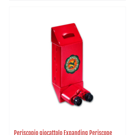
Periscopio giocattolo Expanding Periscope