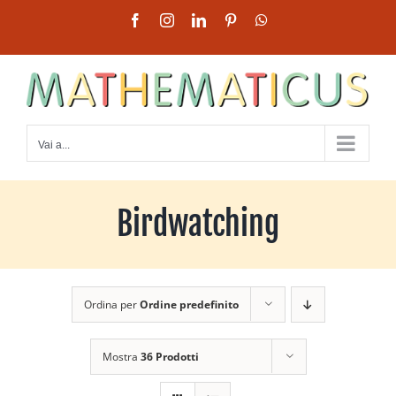
Salta
Facebook
Instagram
LinkedIn
Pinterest
WhatsApp
al
contenuto
Vai a...
Birdwatching
Ordina per
Ordine predefinito
Mostra
36 Prodotti