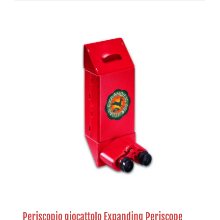
Periscopio giocattolo Expanding Periscope