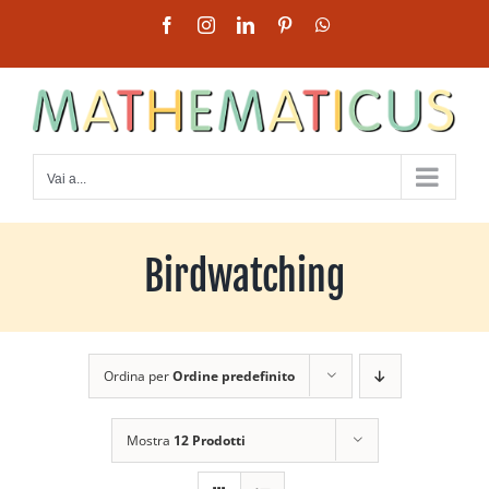
Salta
Facebook
Instagram
LinkedIn
Pinterest
WhatsApp
al
contenuto
Vai a...
Birdwatching
Ordina per
Ordine predefinito
Mostra
12 Prodotti