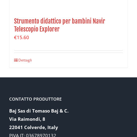
Strumento didattico per bambini Navir
Telescopio Explorer
€
15.60
Dettagli
CONTATTO PRODUTTORE
Baj Sas di Tomaso Baj & C.
Via Raimondi, 8
22041 Colverde, Italy
PIVA IT: 03678970132