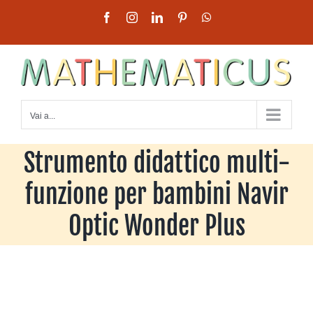
Salta
Facebook
Instagram
LinkedIn
Pinterest
WhatsApp
al
contenuto
Vai a...
Strumento didattico multi-
funzione per bambini Navir
Optic Wonder Plus