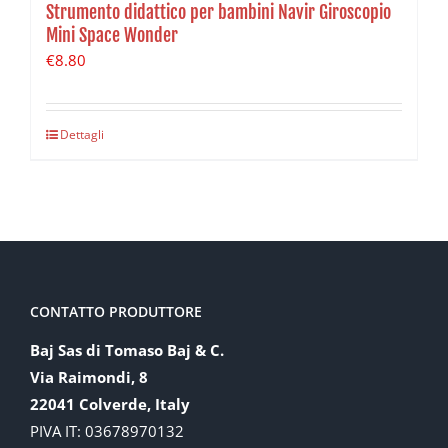
Strumento didattico per bambini Navir Giroscopio
Mini Space Wonder
€
8.80
Dettagli
CONTATTO PRODUTTORE
Baj Sas di Tomaso Baj & C.
Via Raimondi, 8
22041 Colverde, Italy
PIVA IT: 03678970132