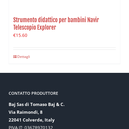
Strumento didattico per bambini Navir
Telescopio Explorer
€
15.60
Dettagli
CONTATTO PRODUTTORE
Baj Sas di Tomaso Baj & C.
Via Raimondi, 8
22041 Colverde, Italy
PIVA IT: 03678970132