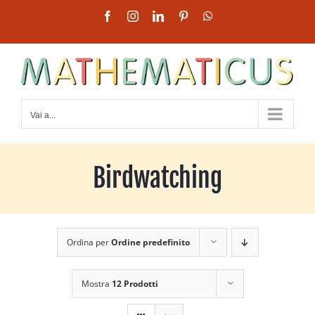
Salta
Facebook
Instagram
LinkedIn
Pinterest
WhatsApp
al
contenuto
Vai a...
Birdwatching
Ordina per
Ordine predefinito
Mostra
12 Prodotti