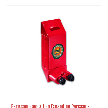
Periscopio giocattolo Expanding Periscope