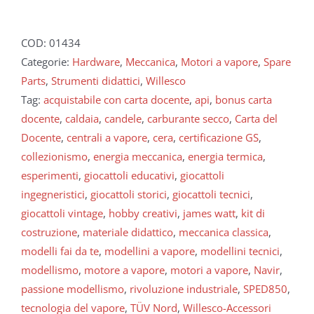
COD:
01434
Categorie:
Hardware
,
Meccanica
,
Motori a vapore
,
Spare
Parts
,
Strumenti didattici
,
Willesco
Tag:
acquistabile con carta docente
,
api
,
bonus carta
docente
,
caldaia
,
candele
,
carburante secco
,
Carta del
Docente
,
centrali a vapore
,
cera
,
certificazione GS
,
collezionismo
,
energia meccanica
,
energia termica
,
esperimenti
,
giocattoli educativi
,
giocattoli
ingegneristici
,
giocattoli storici
,
giocattoli tecnici
,
giocattoli vintage
,
hobby creativi
,
james watt
,
kit di
costruzione
,
materiale didattico
,
meccanica classica
,
modelli fai da te
,
modellini a vapore
,
modellini tecnici
,
modellismo
,
motore a vapore
,
motori a vapore
,
Navir
,
passione modellismo
,
rivoluzione industriale
,
SPED850
,
tecnologia del vapore
,
TÜV Nord
,
Willesco-Accessori