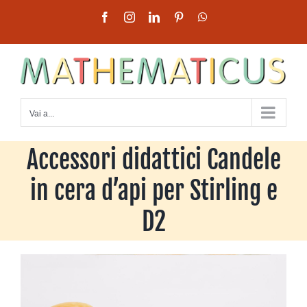
Salta
Facebook
Instagram
LinkedIn
Pinterest
WhatsApp
al
contenuto
Vai a...
Accessori didattici Candele
in cera d’api per Stirling e
D2