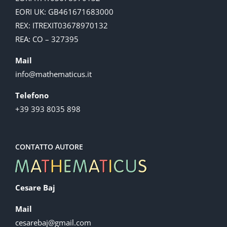
EORI UK: GB461671683000
REX: ITREXIT03678970132
REA: CO – 327395
Mail
info@mathematicus.it
Telefono
+39 393 8035 898
CONTATTO AUTORE
Cesare Baj
Mail
cesarebaj@gmail.com