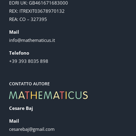
EORI UK: GB461671683000
REX: ITREXIT03678970132
REA: CO – 327395
Mail
info@mathematicus.it
Telefono
+39 393 8035 898
CONTATTO AUTORE
Cesare Baj
Mail
cesarebaj@gmail.com