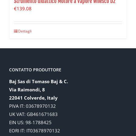
Strumento didattico Motore a vapore Wilesco D2
€
139.08
Dettagli
CONTATTO PRODUTTORE
Baj Sas di Tomaso Baj & C.
Via Raimondi, 8
22041 Colverde, Italy
PIVA IT: 03678970132
UK VAT: GB461671683
EIN US: 98-1788425
EORI IT: IT03678970132