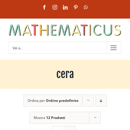
Salta
Facebook
Instagram
LinkedIn
Pinterest
WhatsApp
al
contenuto
Vai a...
cera
Ordina per
Ordine predefinito
Mostra
12 Prodotti