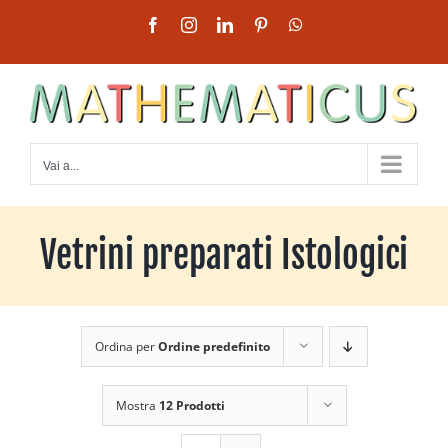
Salta
Facebook
Instagram
LinkedIn
Pinterest
WhatsApp
al
contenuto
Vai a...
Vetrini preparati Istologici
Ordina per
Ordine predefinito
Mostra
12 Prodotti