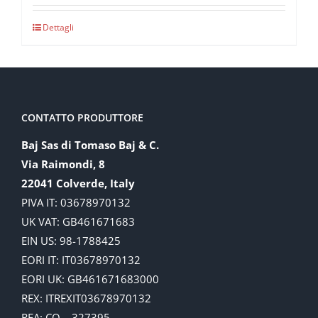
Dettagli
CONTATTO PRODUTTORE
Baj Sas di Tomaso Baj & C.
Via Raimondi, 8
22041 Colverde, Italy
PIVA IT: 03678970132
UK VAT: GB461671683
EIN US: 98-1788425
EORI IT: IT03678970132
EORI UK: GB461671683000
REX: ITREXIT03678970132
REA: CO – 327395