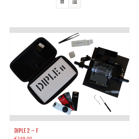
DIPLE 2 – F
€
249.00