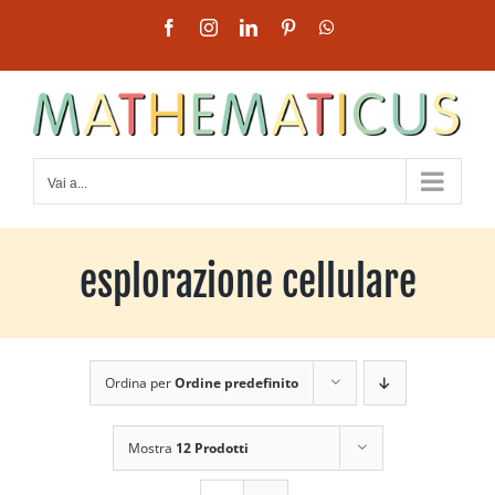
Salta
Facebook
Instagram
LinkedIn
Pinterest
WhatsApp
al
contenuto
Vai a...
esplorazione cellulare
Ordina per
Ordine predefinito
Mostra
12 Prodotti