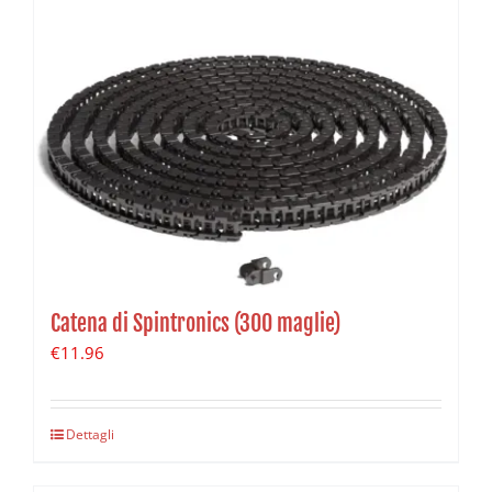
Catena di Spintronics (300 maglie)
€
11.96
Dettagli