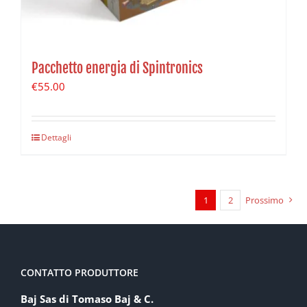
Pacchetto energia di Spintronics
€
55.00
Dettagli
1
2
Prossimo
CONTATTO PRODUTTORE
Baj Sas di Tomaso Baj & C.