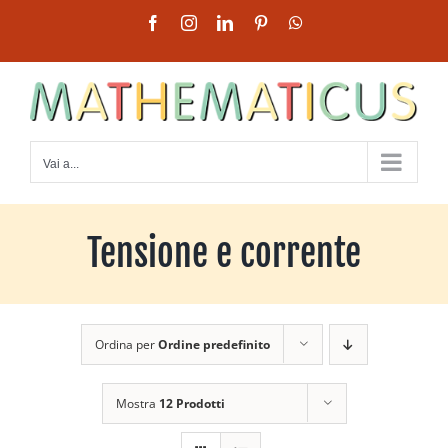
Salta
Facebook
Instagram
LinkedIn
Pinterest
WhatsApp
al
contenuto
Vai a...
Tensione e corrente
Ordina per
Ordine predefinito
Mostra
12 Prodotti