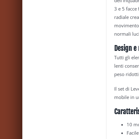
dell’inquadr
3 e 5 facce
radiale crea
movimento a
normali luc
Design e 
Tutti gli el
lenti consen
peso ridotti
Il set di L
mobile in u
Caratteri
10 mod
Facil