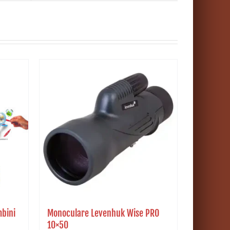
mbini
Monoculare Levenhuk Wise PRO
10×50