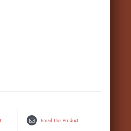
t
Email This Product