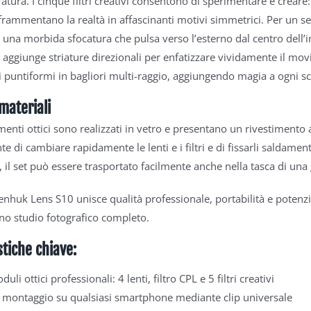
atura. I cinque filtri creativi consentono di sperimentare e creare:
 frammentano la realtà in affascinanti motivi simmetrici. Per un s
 una morbida sfocatura che pulsa verso l’esterno dal centro dell’inq
ggiunge striature direzionali per enfatizzare vividamente il movim
i puntiformi in bagliori multi-raggio, aggiungendo magia a ogni s
materiali
ementi ottici sono realizzati in vetro e presentano un rivestimento a
te di cambiare rapidamente le lenti e i filtri e di fissarli saldame
, il set può essere trasportato facilmente anche nella tasca di una 
evenhuk Lens S10 unisce qualità professionale, portabilità e potenz
no studio fotografico completo.
stiche chiave:
uli ottici professionali: 4 lenti, filtro CPL e 5 filtri creativi
e montaggio su qualsiasi smartphone mediante clip universale