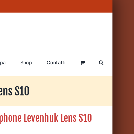
pa
Shop
Contatti
ens S10
rtphone Levenhuk Lens S10