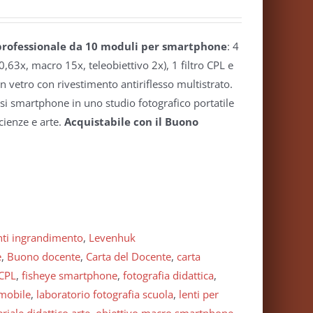
 professionale da 10 moduli per smartphone
: 4
0,63x, macro 15x, teleobiettivo 2x), 1 filtro CPL e
o in vetro con rivestimento antiriflesso multistrato.
si smartphone in uno studio fotografico portatile
cienze e arte.
Acquistabile con il Buono
nti ingrandimento
,
Levenhuk
e
,
Buono docente
,
Carta del Docente
,
carta
 CPL
,
fisheye smartphone
,
fotografia didattica
,
 mobile
,
laboratorio fotografia scuola
,
lenti per