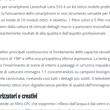
enti per smartphone Levenhuk Lens S10 è un kit ottico mobile profe
 la fotocamera dello smartphone in uno strumento versatile per la f
 totale di 10 moduli ottici: 4 obiettivi, 1 filtro colori e 5 filtri c
mi dalla cattura di intricati dettagli macro a panorami mozzafiato,
tantemente risultati di alta qualità e dall’aspetto professionale.
ttivi principali costituiscono le fondamenta delle capacità versatili
sivo di 198° e offre una prospettiva sferica espressiva. La lente 
 l’inserimento di scene di interni e paesaggi in un’unica inquadra
e di catturare immagini 1:1 concentrandosi su campioni biologici 
 ravvicinata, rivelando così tutti i dettagli più sottili. Il teleob
mento ottico (non digitale) senza perdita di qualità dell’immagine
arizzatori e creativi
ende un filtro CPL che sopprime i riflessi dall’acqua e dal vetro e