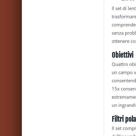
Il set di l
trasformare
comprende un
senza proble
ottenere cos
Obiettivi
Quattro obie
un campo vi
consentendo
15x consent
estremamente
un ingrandi
Filtri pol
Il set compr