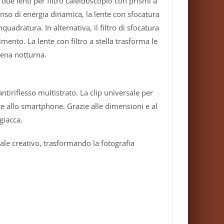
 due lenti per filtro caleidoscopio con prismi a
enso di energia dinamica, la lente con sfocatura
uadratura. In alternativa, il filtro di sfocatura
ento. La lente con filtro a stella trasforma le
cena notturna.
ntiriflesso multistrato. La clip universale per
nte allo smartphone. Grazie alle dimensioni e al
giacca.
iale creativo, trasformando la fotografia