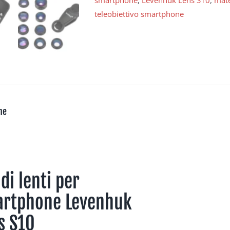
smartphone
,
Levenhuk Lens S10
,
mate
teleobiettivo smartphone
ne
 di lenti per
rtphone Levenhuk
s S10