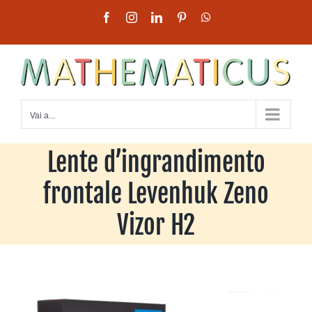
Salta
Facebook
Instagram
LinkedIn
Pinterest
WhatsApp
al
contenuto
Vai a...
Lente d’ingrandimento
frontale Levenhuk Zeno
Vizor H2