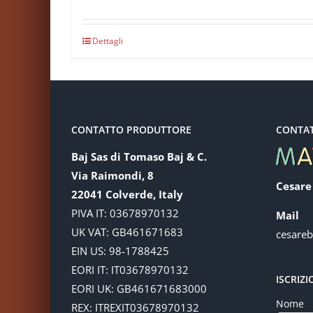
Dettagli
CONTATTO PRODUTTORE
CONTA
Baj Sas di Tomaso Baj & C.
Via Raimondi, 8
Cesare
22041 Colverde, Italy
PIVA IT: 03678970132
Mail
UK VAT: GB461671683
cesare
EIN US: 98-1788425
EORI IT: IT03678970132
ISCRIZ
EORI UK: GB461671683000
Nome
REX: ITREXIT03678970132