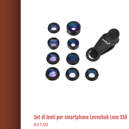
Set di lenti per smartphone Levenhuk Lens S10
€
37.00