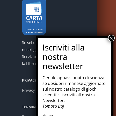
Se sei un docente puoi acquistare i
nostri giochi con la carta del docente.
Servizio offerto in collaborazione con
la Libreria Colosi di Messina.
Gentile appassionato di scienza
PRIVACY
se desideri rimanese aggiornato
sul nostro catalogo di giochi
Privacy policy
scientifici iscriviti all nostra
Newsletter.
Tomaso Baj
TERMINI E CONDIZIONI
Nome