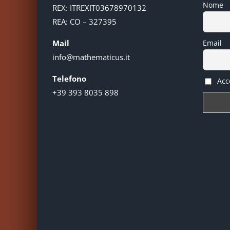
Nome
REX: ITREXIT03678970132
REA: CO – 327395
Mail
Email
info@mathematicus.it
Telefono
Acce
+39 393 8035 898