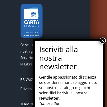
Se sei un docente puoi acquistare i
nostri giochi con la carta del docente.
Servizio offerto in collaborazione con
la Libreria Colosi di Messina.
Gentile appassionato di scienza
PRIVACY
se desideri rimanese aggiornato
sul nostro catalogo di giochi
Privacy policy
scientifici iscriviti all nostra
Newsletter.
Tomaso Baj
TERMINI E CONDIZIONI