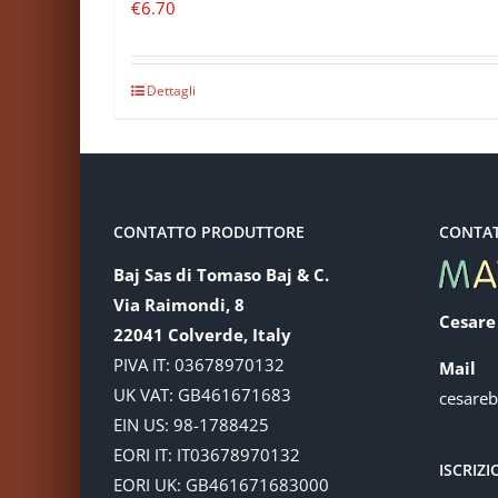
€
6.70
Dettagli
CONTATTO PRODUTTORE
CONTA
Baj Sas di Tomaso Baj & C.
Via Raimondi, 8
Cesare
22041 Colverde, Italy
PIVA IT: 03678970132
Mail
UK VAT: GB461671683
cesare
EIN US: 98-1788425
EORI IT: IT03678970132
ISCRIZ
EORI UK: GB461671683000