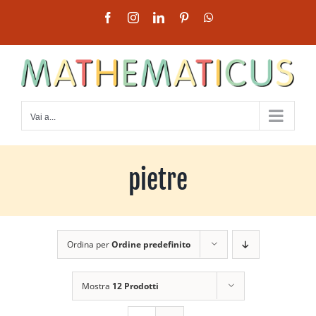
Salta
Facebook
Instagram
LinkedIn
Pinterest
WhatsApp
al
contenuto
Vai a...
pietre
Ordina per
Ordine predefinito
Mostra
12 Prodotti