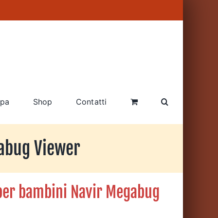
pa
Shop
Contatti
gabug Viewer
per bambini Navir Megabug