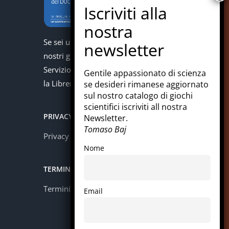
Se sei un docente puoi acquistare i
nostri giochi con la carta del docente.
Servizio offerto in collaborazione con
Gentile appassionato di scienza
la Libreria Colosi di Messina.
se desideri rimanese aggiornato
sul nostro catalogo di giochi
scientifici iscriviti all nostra
PRIVACY
Newsletter.
Tomaso Baj
Privacy policy
Nome
TERMINI E CONDIZIONI
Termini e condizioni
Email