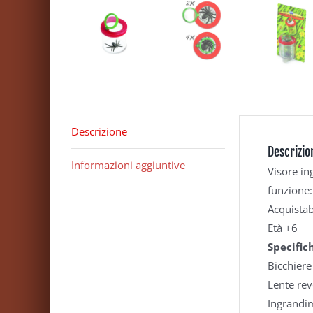
Descrizione
Descrizio
Informazioni aggiuntive
Visore in
funzione:
Acquistab
Età +6
Specific
Bicchier
Lente re
Ingrandim