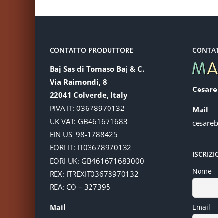
CONTATTO PRODUTTORE
CONTA
Baj Sas di Tomaso Baj & C.
Via Raimondi, 8
Cesare
22041 Colverde, Italy
PIVA IT: 03678970132
Mail
UK VAT: GB461671683
cesare
EIN US: 98-1788425
EORI IT: IT03678970132
ISCRIZ
EORI UK: GB461671683000
Nome
REX: ITREXIT03678970132
REA: CO – 327395
Mail
Email