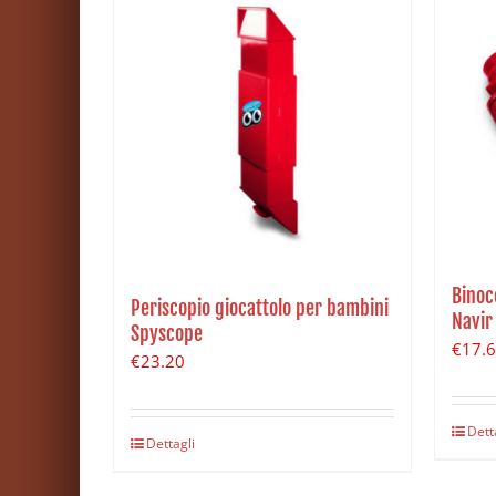
Binoc
Periscopio giocattolo per bambini
Navir
Spyscope
€
17.
€
23.20
Dett
Dettagli