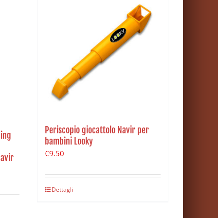
Periscopio giocattolo Navir per
ding
bambini Looky
€
9.50
Navir
Dettagli