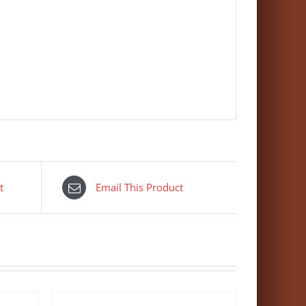
t
Email This Product