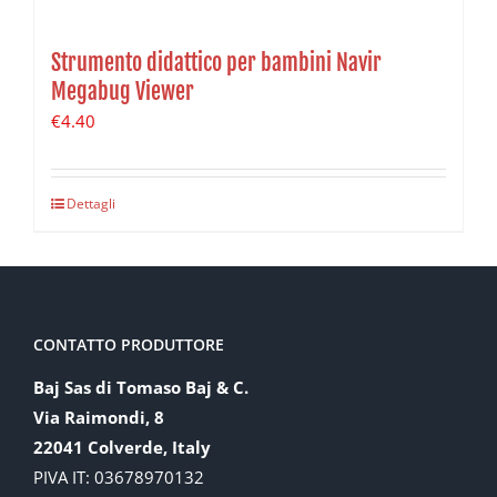
Strumento didattico per bambini Navir
Megabug Viewer
€
4.40
Dettagli
CONTATTO PRODUTTORE
Baj Sas di Tomaso Baj & C.
Via Raimondi, 8
22041 Colverde, Italy
PIVA IT: 03678970132