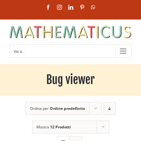
Salta
Facebook
Instagram
LinkedIn
Pinterest
WhatsApp
al
contenuto
Vai a...
Bug viewer
Ordina per
Ordine predefinito
Mostra
12 Prodotti