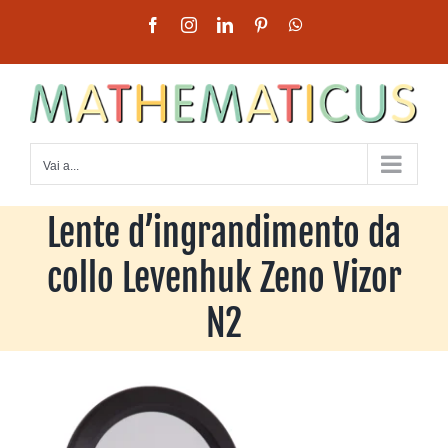
Salta
Facebook
Instagram
LinkedIn
Pinterest
WhatsApp
al
contenuto
Vai a...
Lente d’ingrandimento da
collo Levenhuk Zeno Vizor
N2