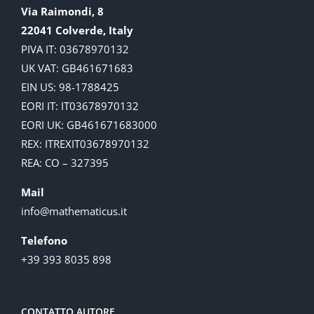
Via Raimondi, 8
22041 Colverde, Italy
PIVA IT: 03678970132
UK VAT: GB461671683
EIN US: 98-1788425
EORI IT: IT03678970132
EORI UK: GB461671683000
REX: ITREXIT03678970132
REA: CO – 327395
Mail
info@mathematicus.it
Telefono
+39 393 8035 898
CONTATTO AUTORE